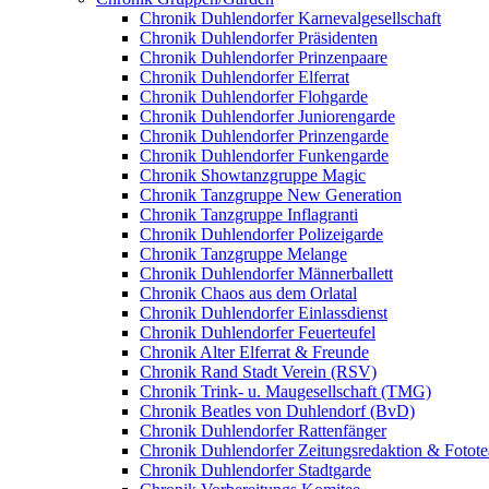
Chronik Duhlendorfer Karnevalgesellschaft
Chronik Duhlendorfer Präsidenten
Chronik Duhlendorfer Prinzenpaare
Chronik Duhlendorfer Elferrat
Chronik Duhlendorfer Flohgarde
Chronik Duhlendorfer Juniorengarde
Chronik Duhlendorfer Prinzengarde
Chronik Duhlendorfer Funkengarde
Chronik Showtanzgruppe Magic
Chronik Tanzgruppe New Generation
Chronik Tanzgruppe Inflagranti
Chronik Duhlendorfer Polizeigarde
Chronik Tanzgruppe Melange
Chronik Duhlendorfer Männerballett
Chronik Chaos aus dem Orlatal
Chronik Duhlendorfer Einlassdienst
Chronik Duhlendorfer Feuerteufel
Chronik Alter Elferrat & Freunde
Chronik Rand Stadt Verein (RSV)
Chronik Trink- u. Maugesellschaft (TMG)
Chronik Beatles von Duhlendorf (BvD)
Chronik Duhlendorfer Rattenfänger
Chronik Duhlendorfer Zeitungsredaktion & Fotot
Chronik Duhlendorfer Stadtgarde