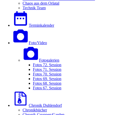
Chaos aus dem Orlatal
Technik Team
Terminkalender
Foto/Video
Fotogalerien
Fotos 72. Session
Fotos 71. Session
Fotos 70. Session
Fotos 69. Session
Fotos 68. Session
Fotos 67. Session
Chronik Duhlendorf
Chronikbücher
Chronik Gruppen/Garden