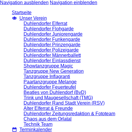
Navigation ausblenden
Navigation einblenden
Startseite
Unser Verein
Duhlendorfer Elferrat
Duhlendorfer Flohgarde
Duhlendorfer Juniorengarde
Duhlendorfer Funkengarde
Duhlendorfer Prinzengarde
Duhlendorfer Polizeigarde
Duhlendorfer Männerballett
Duhlendorfer Einlassdienst
Showtanzgruppe Magic
Tanzgruppe New Generation
Tanzgruppe Inflagranti
Paartanzgruppe Melange
Duhlendorfer Feuerteufel
Beatles von Duhlendorf (BvD)
Trink und Maugesellschaft (TMG)
Duhlendorfer Rand Stadt Verein (RSV)
Alter Elferrat & Freunde
Duhlendorfer Zeitungsredaktion & Fototeam
Chaos aus dem Orlatal
Technik Team
Terminkalender