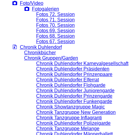
Foto/Video
Fotogalerien
Fotos 72. Session
Fotos 71. Session
Fotos 70. Session
Fotos 69. Session
Fotos 68. Session
Fotos 67. Session
Chronik Duhlendorf
Chronikbücher
Chronik Gruppen/Garden
Chronik Duhlendorfer Karnevalgesellschaft
Chronik Duhlendorfer Präsidenten
Chronik Duhlendorfer Prinzenpaare
Chronik Duhlendorfer Elferrat
Chronik Duhlendorfer Flohgarde
Chronik Duhlendorfer Juniorengarde
Chronik Duhlendorfer Prinzengarde
Chronik Duhlendorfer Funkengarde
Chronik Showtanzgruppe Magic
Chronik Tanzgruppe New Generation
Chronik Tanzgruppe Inflagranti
Chronik Duhlendorfer Polizeigarde
Chronik Tanzgruppe Melange
Chronik Duhlendorfer Männerballett