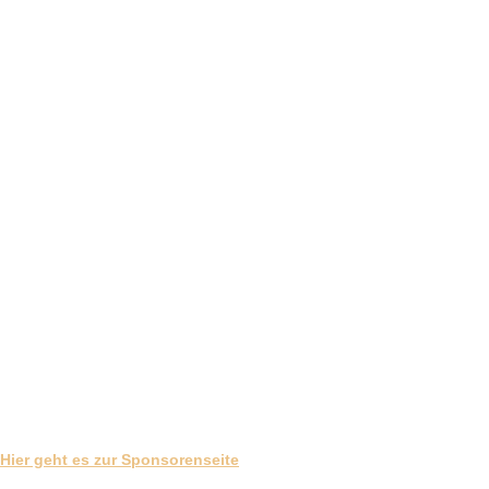
ALLE SPONSOREN AKTUELL
Hier geht es zur Sponsorenseite
Bei einem Klick auf das Banner landet Ihr auf der Internetseite des Sponsors