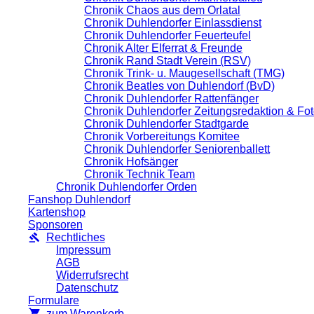
Chronik Chaos aus dem Orlatal
Chronik Duhlendorfer Einlassdienst
Chronik Duhlendorfer Feuerteufel
Chronik Alter Elferrat & Freunde
Chronik Rand Stadt Verein (RSV)
Chronik Trink- u. Maugesellschaft (TMG)
Chronik Beatles von Duhlendorf (BvD)
Chronik Duhlendorfer Rattenfänger
Chronik Duhlendorfer Zeitungsredaktion & Fo
Chronik Duhlendorfer Stadtgarde
Chronik Vorbereitungs Komitee
Chronik Duhlendorfer Seniorenballett
Chronik Hofsänger
Chronik Technik Team
Chronik Duhlendorfer Orden
Fanshop Duhlendorf
Kartenshop
Sponsoren
Rechtliches
Impressum
AGB
Widerrufsrecht
Datenschutz
Formulare
zum Warenkorb