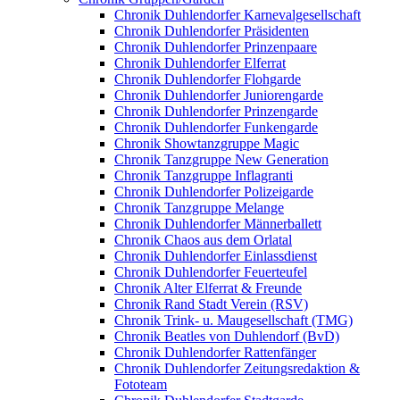
Chronik Duhlendorfer Karnevalgesellschaft
Chronik Duhlendorfer Präsidenten
Chronik Duhlendorfer Prinzenpaare
Chronik Duhlendorfer Elferrat
Chronik Duhlendorfer Flohgarde
Chronik Duhlendorfer Juniorengarde
Chronik Duhlendorfer Prinzengarde
Chronik Duhlendorfer Funkengarde
Chronik Showtanzgruppe Magic
Chronik Tanzgruppe New Generation
Chronik Tanzgruppe Inflagranti
Chronik Duhlendorfer Polizeigarde
Chronik Tanzgruppe Melange
Chronik Duhlendorfer Männerballett
Chronik Chaos aus dem Orlatal
Chronik Duhlendorfer Einlassdienst
Chronik Duhlendorfer Feuerteufel
Chronik Alter Elferrat & Freunde
Chronik Rand Stadt Verein (RSV)
Chronik Trink- u. Maugesellschaft (TMG)
Chronik Beatles von Duhlendorf (BvD)
Chronik Duhlendorfer Rattenfänger
Chronik Duhlendorfer Zeitungsredaktion &
Fototeam