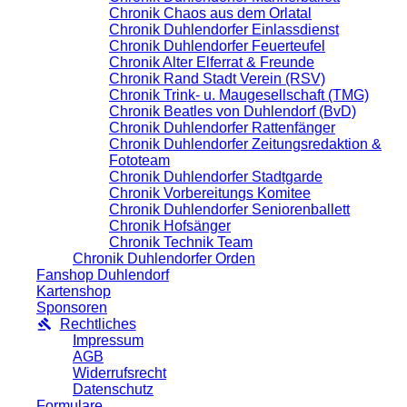
Chronik Chaos aus dem Orlatal
Chronik Duhlendorfer Einlassdienst
Chronik Duhlendorfer Feuerteufel
Chronik Alter Elferrat & Freunde
Chronik Rand Stadt Verein (RSV)
Chronik Trink- u. Maugesellschaft (TMG)
Chronik Beatles von Duhlendorf (BvD)
Chronik Duhlendorfer Rattenfänger
Chronik Duhlendorfer Zeitungsredaktion &
Fototeam
Chronik Duhlendorfer Stadtgarde
Chronik Vorbereitungs Komitee
Chronik Duhlendorfer Seniorenballett
Chronik Hofsänger
Chronik Technik Team
Chronik Duhlendorfer Orden
Fanshop Duhlendorf
Kartenshop
Sponsoren
Rechtliches
Impressum
AGB
Widerrufsrecht
Datenschutz
Formulare