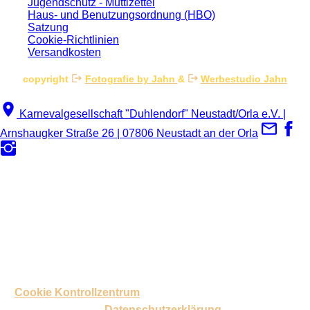
Jugendschutz - Muttizettel
Haus- und Benutzungsordnung (HBO)
Satzung
Cookie-Richtlinien
Versandkosten
copyright
Fotografie by Jahn
&
Werbestudio Jahn
Karnevalgesellschaft "Duhlendorf" Neustadt/Orla e.V. |
Arnshaugker Straße 26 | 07806 Neustadt an der Orla
Um ein komfortables Surferlebnis zu bieten, kommen wir nicht
ohne Cookies aus. Da uns die Privatsphäre am Herzen liegt,
verwenden wir Cookies nicht ohne dein Wissen. Wenn wir
personenbezogene Cookies speichern, tun wir dies nur mit
vorherigen Einverständnis.
Mit dem Klick "Alle erlauben"
erklärst Du Dich damit einverstanden.
Weitere
Informationen, welche Cookies Du zulassen willst, findest Du
im
Cookie Kontrollzentrum
. Weiterführende Informationen
findest Du in unserer
Datenschutzerklärung
.