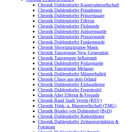
Chronik Duhlendorfer Karnevalgesellschaft
Chronik Duhlendorfer Präsidenten
Chronik Duhlendorfer Prinzenpaare
Chronik Duhlendorfer Elferrat
Chronik Duhlendorfer Flohgarde
Chronik Duhlendorfer Juniorengarde
Chronik Duhlendorfer Prinzengarde
Chronik Duhlendorfer Funkengarde
Chronik Showtanzgruppe Magic
Chronik Tanzgruppe New Generation
Chronik Tanzgruppe Inflagranti
Chronik Duhlendorfer Polizeigarde
Chronik Tanzgruppe Melange
Chronik Duhlendorfer Männerballett
Chronik Chaos aus dem Orlatal
Chronik Duhlendorfer Einlassdienst
Chronik Duhlendorfer Feuerteufel
Chronik Alter Elferrat & Freunde
Chronik Rand Stadt Verein (RSV)
Chronik Trink- u. Maugesellschaft (TMG)
Chronik Beatles von Duhlendorf (BvD)
Chronik Duhlendorfer Rattenfänger
Chronik Duhlendorfer Zeitungsredaktion &
Fototeam